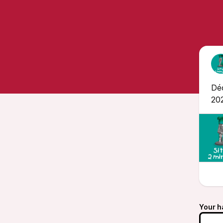
Déc
202
Your h