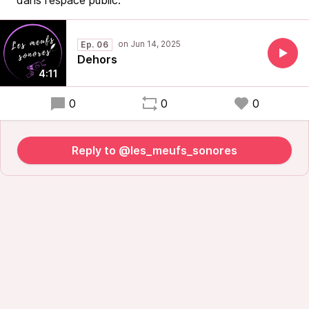
dans l'espace public.
Ep. 06
Dehors
4:11
0
0
0
Reply to @les_meufs_sonores