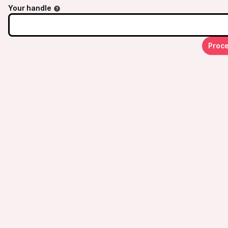
Your handle
Proce